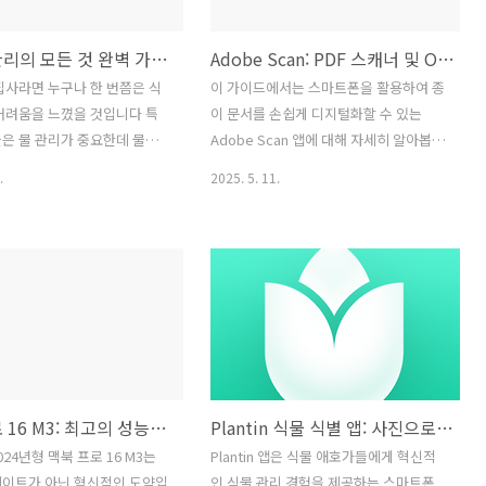
도구로 자리매김하게 합니다.
앱의 다양한 기능과 사용 방법을 자세히
서는 만보기 앱의 다양한 기
설명하여 갤럭시 사용자들이 효율적으로
다육이 관리의 모든 것 완벽 가이드: 식물 물주기 앱 활용법
Adobe Scan: PDF 스캐너 및 OCR 기능을 갖춘 최고의 무료 스캔 앱 완벽 가이드
법을 상세히 소개하여 건강한
통화 내용을 관리할 수 있도록 도와드리
여정에 도움을 드리고자 합니
겠습니다 어려운 설정이나 복잡한 과정
집사라면 누구나 한 번쯤은 식
이 가이드에서는 스마트폰을 활용하여 종
앱은 개인의 건강 관리에 혁신
없이 누구나 쉽게 사용 가능하도록 단계
어려움을 느꼈을 것입니다 특
이 문서를 손쉽게 디지털화할 수 있는
 가져왔습니다. 과거에는 걸
별로 친절하게 안내해 드리겠습니다에이
은 물 관리가 중요한데 물을
Adobe Scan 앱에 대해 자세히 알아봅니
이 세거나 특수한 ..
닷 통화녹음 앱은 단순히 통화 내용을 녹
주면 뿌리가 썩고 물을 너무 적
다. Adobe Scan은 단순한 스캔 기능을
.
2025. 5. 11.
음하는 기능을..
시들어버리기 때문입니다 이러한
넘어 OCR(광학 문자 인식) 기능까지 제공
극복하고 건강한 다육이를 키우
하여 이미지 내 텍스트를 추출하고 편집
 정확한 물주기 방법과 함께
가능한 텍스트 파일로 변환하는 강력한
관리법을 숙지하는 것이 중요합
기능을 자랑합니다. 이를 통해 문서 관리
이드에서는 다육이 물주는 방
의 효율성을 높이고 종이 문서에 대한 의
한 관리 팁 그리고 편리한 식
존도를 낮추는 데 크게 기여할 수 있습니
 활용법까지 다육이를 성공적
다. 본 가이드에서는 Adobe Scan의 다
 데 필요한 모든 정보를 제공
양한 기능, 사용 방법, 그리고 장점과 단점
운 전문 용어 없이 누구나 쉽
에 대한 꼼꼼한 분석을 통해 사용자 여러
맥북 프로 16 M3: 최고의 성능과 휴대성을 갖춘 2024년 최고의 노트북
Plantin 식물 식별 앱: 사진으로 식물 이름 찾기 최고의 식물 관리 도우미
 따라 할 수 있도록 자세하게
분이 Adobe Scan을 효과적으로 사용하
다육이 키우기에 도전하는 여러
는 데 필요한 모든 정보를 제공하고자 합
2024년형 맥북 프로 16 M3는
Plantin 앱은 식물 애호가들에게 혁신적
 도움이 될 것입니다다육식물은
니다.Adobe Scan은 휴대성과 편리성을
데이트가 아닌 혁신적인 도약입
인 식물 관리 경험을 제공하는 스마트폰