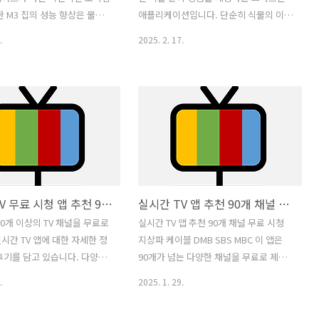
경에 적응한 식물이므로 일반적
극대화한 모바일 스캐닝 앱입니다. 언제
한 M3 칩의 성능 향상은 물론
애플리케이션입니다. 단순히 식물의 이름
 물을 훨씬 적게 필요로 합니
어디서든 스마트..
 전반에 걸친 개선은 생산성
을 찾아주는 것을 넘어 식물의 종류에 따
.
2025. 2. 17.
 극대화합니다. 휴대성과 성
른 관리법을 제공하고 전문가와의 연결을
 조화는 전문가는 물론 일반
통해 문제 해결까지 도와주는 포괄적인
 최상의 선택이 될 수 있음
서비스를 제공합니다. 17000종 이상의
다. 새로운 기능과 향상된 성
방대한 식물 데이터베이스를 바탕으로 정
맥북 사용자에게는 더욱 강력
확한 식별은 물론이고 건강한 식물 관리
경을 제공하고 새로운 사용자
를 위한 다양한 정보와 커뮤니티 기능까
적인 사용 경험을 선사할 것
지 제공하여 사용자의 편의성을 극대화합
제품은 단순히 높은 사양의 부
니다. 식물 재배에 어려움을 겪는 초보자
 것이 아닙니다. Apple의 섬
부터 식물 관리 전문가까지 모두에게 유
실시간 TV 무료 시청 앱 추천 90개 이상 채널 지원
실시간 TV 앱 추천 90개 채널 무료 시청 지상파 케이블 DMB SBS MBC
 철학과 최첨단 기술이 완벽
용한 앱이라고 할 수 있습니다.Plantin 앱
어 최고의 성능과 함께 편안
은 사용자의 사진 촬영만으로 식물을 식
90개 이상의 TV 채널을 무료로
실시간 TV 앱 추천 90개 채널 무료 시청
지 제공합니다. 뛰어난 디스
별하는 강력한 기능을 제공합니다. 이를
시간 TV 앱에 대한 자세한 정
지상파 케이블 DMB SBS MBC 이 앱은
향상된 키보드는 장시간 작업에
통해 식물의 이름을 쉽고 빠르게 확인할
후기를 담고 있습니다. 다양한
90개가 넘는 다양한 채널을 무료로 제공
을 최소화하며 세련된 디자인은
수 있으며 각 식물에 대한 자세한 정보를
한 기능을 갖춘 이 앱은 언제
하는 실시간 TV 시청 앱입니다 지상파 방
.
2025. 1. 29.
확인..
V 시청을 원하는 사용자에게
송부터 케이블 채널 DMB까지 폭넓은 채
가 될 수 있습니다. 본문에서
널 구성을 자랑하며 언제 어디서든 편리