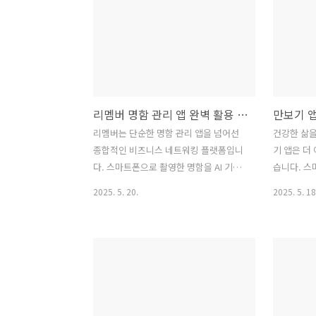
물에 대한 전문적인 지식을 갖춘 분들까
스토리텔링
지 누구나 쉽고 편리하게 사용할 수 있도
역사적 사
록 설계된 왓캠의 매력을 이 가이드를 통
고 우리 역
해 함께 알아보겠습니다. 자연을 사랑하
얻을 수 있
는 여러분의 식물 관찰을 더욱 풍성하게
어려운 역사
만들어 줄 왓캠의 다양한 기능과 활용법
이드를 통해
리멤버 명함 관리 앱 완벽 활용 가이드: 효율적인 비즈니스 네트워킹을 위한 필수 앱
을 자세히 소개하며 실제 사용 후기를 바
습의 세계를
탕으로 앱의 장단점을 꼼꼼하게 분석해
서는 다양한
리멤버는 단순한 명함 관리 앱을 넘어선
건강한 삶
드립니다. 이 가이드를 통해 왓캠을 완벽
히 효과적
종합적인 비즈니스 네트워킹 플랫폼입니
기 앱은 더
하게 마스터하고 자연과 더욱 가까워지는
선별하여 소
다. 스마트폰으로 촬영한 명함을 AI 기반
습니다. 스
경험을 하시길 바랍니다.왓캠은 ..
단점을 비교
으로 정확하게 인식하여 디지털화하고 체
를 측정하고
2025. 5. 20.
2025. 5. 18
표..
계적으로 관리하는 기능은 물론이고 인맥
더불어 개인
관리 비즈니스 기회 확장 등 다양한 부가
기 부여 및
기능을 제공하여 사용자의 업무 효율성
공하며 건강
증대에 크게 기여합니다. 본 가이드에서
여합니다. 
는 리멤버 앱의 주요 기능과 활용법을 상
어 칼로리 
세히 설명하여 초보 사용자부터 숙련된
지어는 친
사용자까지 모두에게 유용한 정보를 제공
는 다양한 