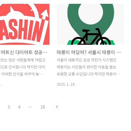
본적인 기능과 사용 편의성 그
하게 이용할 수 있는 장점이 있습니다 스
 사용자들의 평가를 바탕으로
마트폰이나 태블릿에서 간편하게 TV를 즐
점을 객관적으로 분석하고 이
길 수 있고 전체 화면 모드와 태블릿 모드
자에게 적합한지 판단하는데 도
를 지원하여 더욱 몰입도 높은 시청 경험
자 합니다. 마지막으로 유사
을 선사합니다 또한 야간 시청에 최적화
 비교를 통해 이 앱의 경쟁력
된 다크 모드도 제공하여 눈의 피로를 줄
 향후 개선 방향을 제시합니
여줍니다 다양한 기능과 편리성을 갖춘
다신 다이어트신 다이어트 성공의 지름길 식단 운동 다이어리 관리 앱
따릉이 어딨어? 서울시 따릉이 이용 필수 앱: 위치 확인, 타이머, 지도 기능 완벽 분석
 지상파 채널부터 케이블 채널
이 앱은 TV 시청을 더욱 풍성하고 편리하
한 특화 채널까지 폭넓은 채
게 만들어 줄 것입니다본 앱은 단순히 많
어트는 많은 사람들에게 어렵고
서울의 대표적인 공공 자전거 시스템인
 제공하여 사용자의 시청 욕
은 채널을 제공하는 것에 그치지 않고 사
정으로 인식됩니다 하지만 다이
따릉이는 시민들의 편리한 이동을 돕는
켜줍니다. 모바일 환경에 최
용자 편의성을 최대한 고려하여 설계되었
 이러한 인식을 바꾸어 놓을
유용한 교통 수단입니다 하지만 따릉이의
터페이스를 통해 사용자는 직관
습니다 쉬운 인터페이스와 빠른 채널..
솔루션입니다 이 앱은 단순한
이용에 있어서 시간 제한과 정류장 위치
.
2025. 1. 18.
도구를 넘어 사용자의 다이어
파악의 어려움은 많은 이용자들에게 불편
 체계적으로 관리하고 동기를
함을 안겨주는 요소였습니다 이러한 문제
종합적인 플랫폼입니다 다이어
점을 해결하고 더욱 편리한 따릉이 이용
3
4
···
18
 관리 운동 계획 수립 그리고
을 위한 해결책으로 등장한 것이 바로 따
어트 기록을 한 곳에서 관리
릉이 어딨어 앱입니다 이 앱은 따릉이 이
록 설계되어 사용자의 편의성
용자들의 불편함을 최소화하고 효율적인
합니다 섬세하게 디자인된 인터
이용을 가능하게 해주는 다양한 기능들을