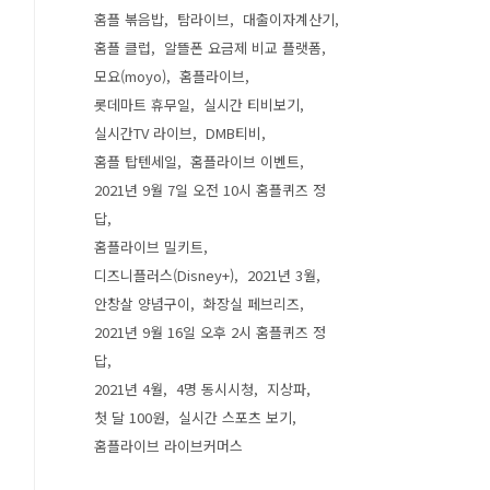
홈플 볶음밥
탐라이브
대출이자계산기
홈플 클럽
알뜰폰 요금제 비교 플랫폼
모요(moyo)
홈플라이브
롯데마트 휴무일
실시간 티비보기
실시간TV 라이브
DMB티비
홈플 탑텐세일
홈플라이브 이벤트
2021년 9월 7일 오전 10시 홈플퀴즈 정
답
홈플라이브 밀키트
디즈니플러스(Disney+)
2021년 3월
안창살 양념구이
화장실 페브리즈
2021년 9월 16일 오후 2시 홈플퀴즈 정
답
2021년 4월
4명 동시시청
지상파
첫 달 100원
실시간 스포츠 보기
홈플라이브 라이브커머스