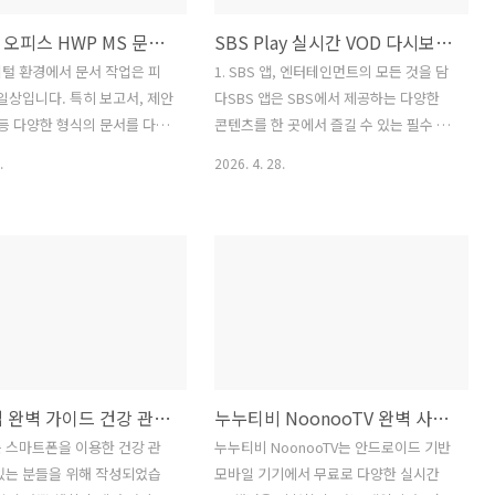
폴라리스 오피스 HWP MS 문서 PDF GPT 완벽 지원 다운로드
SBS Play 실시간 VOD 다시보기 방청 한 곳에 SBS 앱
털 환경에서 문서 작업은 피
1. SBS 앱, 엔터테인먼트의 모든 것을 담
 일상입니다. 특히 보고서, 제안
다SBS 앱은 SBS에서 제공하는 다양한
 등 다양한 형식의 문서를 다루
콘텐츠를 한 곳에서 즐길 수 있는 필수 앱
 직장인이나 학생들에게는 효율
입니다. 실시간 방송 시청은 물론, VOD
.
2026. 4. 28.
관리 및 편집 도구가 필수적입
다시보기, 그리고 SBS Play를 통해 제공
한 요구에 부응하는 강력한 솔
되는 다양한 콘텐츠까지, 엔터테인먼트를
나가 바로 폴라리스 오피스
사랑하는 모든 이들을 위한 완벽한 플랫
 Office)입니다. 폴라리스 오피
폼이라고 할 수 있습니다. 스마트폰, 태블
MS Office 문서(Word,
릿, 스마트 TV 등 다양한 기기에서 이용
owerPoint), PDF 등 우리가 흔
가능하며, 언제 어디서든 SBS의 다채로
거의 모든 문서 형식을 지원하
운 프로그램을 즐길 수 있도록 설계되었
는 인공지능 GPT와의 연동까
습니다.2. 실시간 방송 시청과 VOD 다시
 더욱 스마트한 문서 작업을
보기의 편리함SBS 앱의 가장 큰 장점 중
만보기 앱 완벽 가이드 건강 관리를 위한 최고의 만보 측정 앱 추천
누누티비 NoonooTV 완벽 사용 설명서: 안드로이드 실시간 TV 앱 활용법
니다. 이 글에서는 폴라리스
하나는 실시간 방송 시청 기능입니다. 드
요 기능과 장점을 자세히 살
라마, 예능, 시사 교양 프로그램 등 SBS에
 스마트폰을 이용한 건강 관
누누티비 NoonooTV는 안드로이드 기반
P, MS 문서, PDF 파일을 어
서 방송되는 모든 프로그램을 실시간으로
있는 분들을 위해 작성되었습
모바일 기기에서 무료로 다양한 실시간