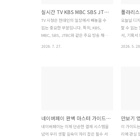
실시간 TV KBS MBC SBS JTBC 무료 시청 앱 다운로드
TV 시청은 현대인의 일상에서 빼놓을 수
오늘날 디지
없는 중요한 부분입니다. 특히, KBS,
할 수 없는
MBC, SBS, JTBC와 같은 주요 방송 채널
서, 기획서
은 다양한 프로그램과 정보를 제공하며
어야 하는
2026. 7. 27.
2026. 5. 20
많은 시청자들의 사랑을 받고 있습니다.
적인 문서 
하지만, TV를 시청하기 위해 텔레비전 앞
니다. 이러
에 앉아 있어야 하는 것은 아닙니다. 스마
루션 중 하
트폰, 태블릿, 컴퓨터 등 다양한 기기를 통
(Polaris
해 언제 어디서든 실시간으로 방송을 시
스는 HWP, 
청할 수 있는 방법이 있습니다. 바로, 무료
Excel, P
시청 앱을 이용하는 것입니다. 이 글에서
히 접하는 
는 KBS, MBC, SBS, JTBC를 포함한 주요
며, 최근에
방송 채널을 무료로 시청할 수 있는 앱들
지 강화되어
네이버페이 완벽 마스터 가이드 포인트 적립부터 현명한 사용까지
을 소개하고, 다운로드 방법과 사용 시 주
가능하게 합
의사항에 대해 자세히 알아보겠습니다.1.
오피스의 주
네이버페이는 이제 단순한 결제 시스템을
이 가이드는
실시간 TV 시청 앱의 장점실시간 TV 시청
펴보고, HW
넘어 우리 생활 깊숙이 자리 잡은 필수 서
리에 관심 