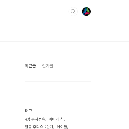
최근글
인기글
태그
4명 동시접속
아미카 칩
일동 후디스 2단계
케이블