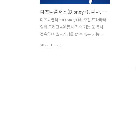
디즈니플러스(Disney+), 픽사, 마블, 스타워즈, 4명 동시접속
디즈니플러스(Disney+)의 추천 드라마와
영화 그리고 4명 동시 접속 기능 또 동시
접속하여 스트리밍을 할 수 있는 기능을
갖추고 있어 멀리 있는 가족, 지인과 함께
2022. 10. 28.
시청이 가능하다는 장점이 있습니다. 디
즈니플러스는 취향에 따라 골라 볼 수 있
는 다양한 콘텐츠를 한데 모아 제공하는
넷플릭스 또는 왓챠, 웨이브 같은 OTT 플
랫폼으로 디즈니, 픽사, 마블, 스타워즈,
내셔널지오그래픽, Star의 흥미진진한 콘
텐츠가 넘치는 풍성한 엔터테인먼트의 세
계를 특별하게 경험해 보실 수 있습니다.
물론 최신 공개작, 오리지널 시리즈와 영
화, 고전 영화, 추억의 작품 등을 디즈니플
로스에서 볼 수 있으며, 《완다비전》,
《로키》 등의 오리지널 시리즈와 팬들이