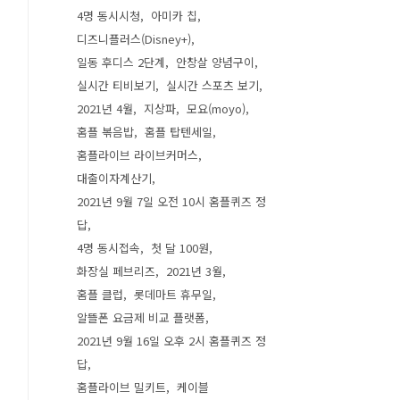
4명 동시시청
아미카 칩
디즈니플러스(Disney+)
일동 후디스 2단계
안창살 양념구이
실시간 티비보기
실시간 스포츠 보기
2021년 4월
지상파
모요(moyo)
홈플 볶음밥
홈플 탑텐세일
홈플라이브 라이브커머스
대출이자계산기
2021년 9월 7일 오전 10시 홈플퀴즈 정
답
4명 동시접속
첫 달 100원
화장실 페브리즈
2021년 3월
홈플 클럽
롯데마트 휴무일
알뜰폰 요금제 비교 플랫폼
2021년 9월 16일 오후 2시 홈플퀴즈 정
답
홈플라이브 밀키트
케이블