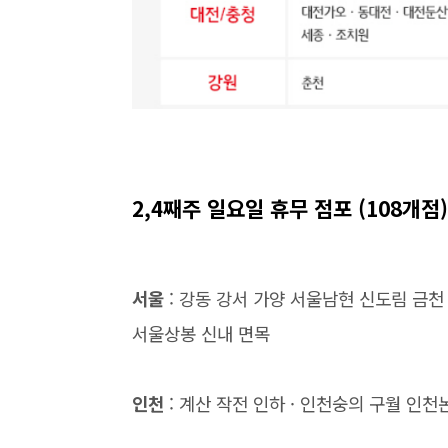
2,4째주 일요일 휴무 점포 (108개점) 
서울
: 강동 강서 가양 서울남현 신도림 금천
서울상봉 신내 면목
인천
: 계산 작전 인하 · 인천숭의 구월 인