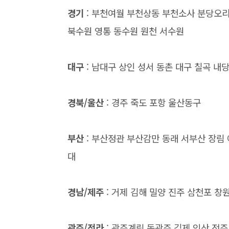
경기
: 부천여월 부천상동 부천소사 분당오리
북수원 영통 동수원 원천 서수원
대구
: 남대구 상인 성서 동촌 대구 칠곡 
경북/울산
: 경주 죽도 포항 울산동구
부산
: 부산정관 부산감만 동래 서부산 장림
대
경남/제주
: 거제 김해 밀양 진주 삼천포 창
광주/전라
: 광주계림 동광주 김제 익산 전