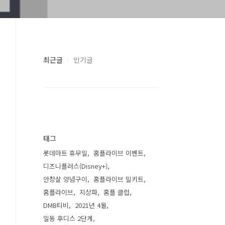
최근글
인기글
태그
롯데마트 휴무일
홈플라이브 이벤트
디즈니플러스(Disney+)
안창살 양념구이
홈플라이브 밀키트
홈플라이브
지상파
홈플 클럽
DMB티비
2021년 4월
일동 후디스 2단계