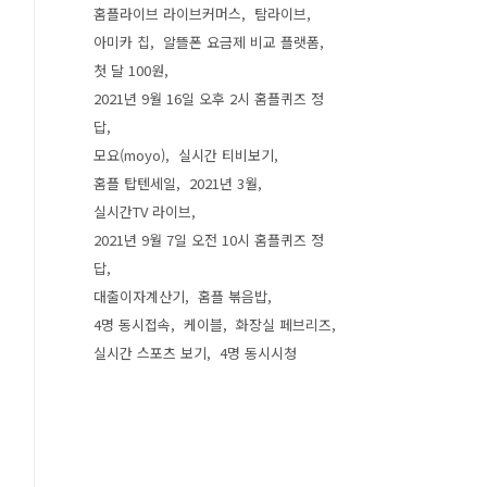
홈플라이브 라이브커머스
탐라이브
아미카 칩
알뜰폰 요금제 비교 플랫폼
첫 달 100원
2021년 9월 16일 오후 2시 홈플퀴즈 정
답
모요(moyo)
실시간 티비보기
홈플 탑텐세일
2021년 3월
실시간TV 라이브
2021년 9월 7일 오전 10시 홈플퀴즈 정
답
대출이자계산기
홈플 볶음밥
4명 동시접속
케이블
화장실 페브리즈
실시간 스포츠 보기
4명 동시시청