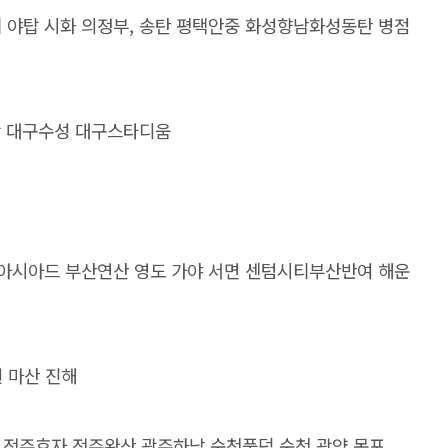
 야탑 시화 의정부, 송탄 평택안중 화성향남
화성동탄 병점
내당 대구수성 대구스타디움
 아시아드 부산연산 영도 가야 서면 센텀시티
부산반여 해운
원 마산 진해
주 전주효자 전주완산 광주하남 순천풍덕 순천 광양 목포