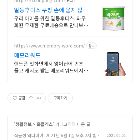
http://m.coupang.com
광고
일동후디스 쿠팡 손에 묻지 않아
깔끔해요
우리 아이를 위한 일동후디스, 와우
회원 무제한 무료배송으로 만나보세
요. 아이 간식도 빠른 로켓배송으로!
와우회원 무제한 무료배송 혜택을
누리세요.
https://www.memory-word.com/
광고
메모리워드
핸드폰 첫화면에서 영어단어 퀴즈
풀고 캐시도 받는 메모리워드에서
영어공부하세요!
공감
구독하기
'
생활정보
>
홈플러스
' 카테고리의 다른 글
식물성 액티비아, 2021년 6월 1일 오후 2시 홈플
2021.06.01