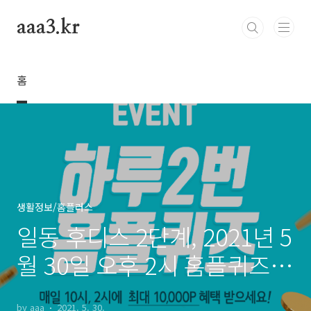
본문 바로가기
aaa3.kr
홈
생활정보/홈플러스
일동 후디스 2단계, 2021년 5
월 30일 오후 2시 홈플퀴즈
정답
by aaa
2021. 5. 30.