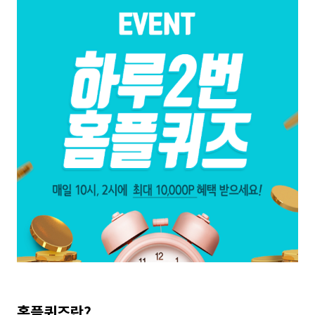
홈플퀴즈란?