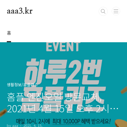
본문 바로가기
aaa3.kr
홈
생활정보/홈플러스
홈플 엔진오일 방문교체,
2021년 4월 15일 오후 2시
홈플퀴즈 정답
by aaa
2021. 4. 15.